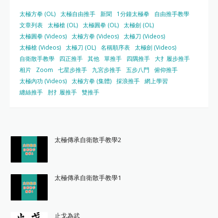
太極方拳 (OL)
太極自由推手
新聞
1分鐘太極拳
自由推手教學
文章列表
太極槍 (OL)
太極圓拳 (OL)
太極劍 (OL)
太極圓拳 (Videos)
太極方拳 (Videos)
太極刀 (Videos)
太極槍 (Videos)
太極刀 (OL)
名稱順序表
太極劍 (Videos)
自衛散手教學
四正推手
其他
單推手
四隅推手
大扌履步推手
相片
Zoom
七星步推手
九宮步推手
五步八門
俯仰推手
太極內功 (Videos)
太極方拳 (集體)
採浪推手
網上學習
纏絲推手
肘扌履推手
雙推手
太極傳承自衛散手教學2
太極傳承自衛散手教學1
止戈為武