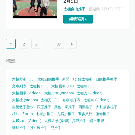
2月5日
太極自由推手
-
星期四, 2月 09, 2023
繼續閱讀 »
...
1
2
3
93
標籤
太極方拳 (OL)
太極自由推手
新聞
1分鐘太極拳
自由推手教學
文章列表
太極槍 (OL)
太極圓拳 (OL)
太極劍 (OL)
太極圓拳 (Videos)
太極方拳 (Videos)
太極刀 (Videos)
太極槍 (Videos)
太極刀 (OL)
名稱順序表
太極劍 (Videos)
自衛散手教學
四正推手
其他
單推手
四隅推手
大扌履步推手
相片
Zoom
七星步推手
九宮步推手
五步八門
俯仰推手
太極內功 (Videos)
太極方拳 (集體)
採浪推手
網上學習
纏絲推手
肘扌履推手
雙推手