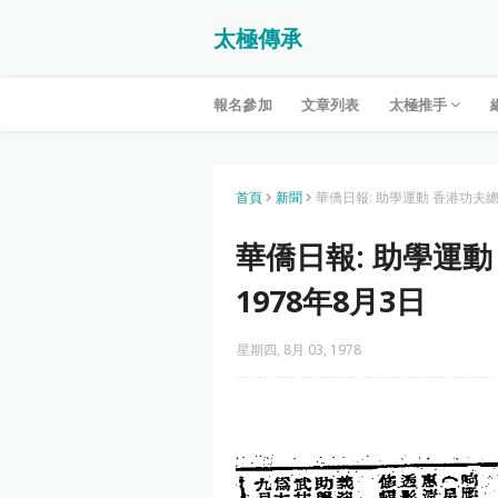
太極傳承
報名參加
文章列表
太極推手
首頁
新聞
華僑日報: 助學運動 香港功夫總
華僑日報: 助學運
1978年8月3日
星期四, 8月 03, 1978