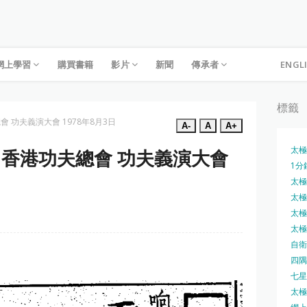
網上學習
購買書籍
影片
新聞
傳承者
ENGL
標籤
會 功夫義演大會 1978年8月3日
A-
A
A+
太極
動 香港功夫總會 功夫義演大會
1分
太極槍
太極圓
太極刀
太極刀
自衛
四隅
七星
太極內