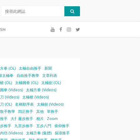
ISH
方拳 (OL)
太極自由推手
新聞
鐘太極拳
自由推手教學
文章列表
 (OL)
太極圓拳 (OL)
太極劍 (OL)
拳 (Videos)
太極方拳 (Videos)
 (Videos)
太極槍 (Videos)
 (OL)
名稱順序表
太極劍 (Videos)
散手教學
四正推手
其他
單推手
推手
大扌履步推手
相片
Zoom
步推手
九宮步推手
五步八門
俯仰推手
功 (Videos)
太極方拳 (集體)
採浪推手