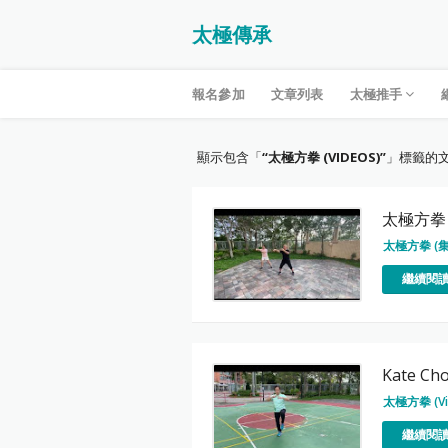
太極傳承
報名參加
文章列表
太極推手
顯示包含「
太極方拳 (VIDEOS)
」標籤的
太極方拳 
太極方拳 (集
繼續閱讀
Kate C
太極方拳 (Vi
繼續閱讀