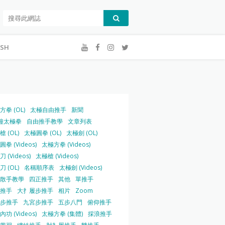
ISH
方拳 (OL)
太極自由推手
新聞
鐘太極拳
自由推手教學
文章列表
 (OL)
太極圓拳 (OL)
太極劍 (OL)
拳 (Videos)
太極方拳 (Videos)
 (Videos)
太極槍 (Videos)
 (OL)
名稱順序表
太極劍 (Videos)
散手教學
四正推手
其他
單推手
推手
大扌履步推手
相片
Zoom
步推手
九宮步推手
五步八門
俯仰推手
功 (Videos)
太極方拳 (集體)
採浪推手