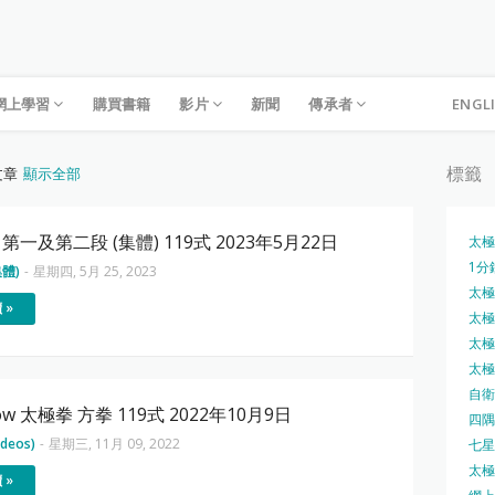
網上學習
購買書籍
影片
新聞
傳承者
ENGL
標籤
文章
顯示全部
第一及第二段 (集體) 119式 2023年5月22日
太極
1分
體)
-
星期四, 5月 25, 2023
太極槍
 »
太極圓
太極刀
太極刀
自衛
how 太極拳 方拳 119式 2022年10月9日
四隅
deos)
-
星期三, 11月 09, 2022
七星
太極內
 »