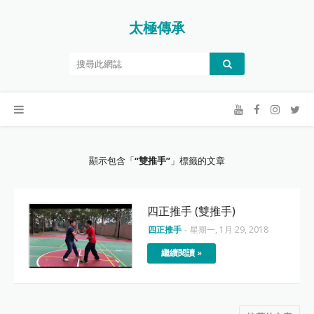
太極傳承
顯示包含「
雙推手
」標籤的文章
四正推手 (雙推手)
四正推手
-
星期一, 1月 29, 2018
繼續閱讀 »