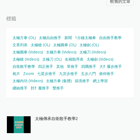
較舊的文章
標籤
太極方拳 (OL)
太極自由推手
新聞
1分鐘太極拳
自由推手教學
文章列表
太極槍 (OL)
太極圓拳 (OL)
太極劍 (OL)
太極圓拳 (Videos)
太極方拳 (Videos)
太極刀 (Videos)
太極槍 (Videos)
太極刀 (OL)
名稱順序表
太極劍 (Videos)
自衛散手教學
四正推手
其他
單推手
四隅推手
大扌履步推手
相片
Zoom
七星步推手
九宮步推手
五步八門
俯仰推手
太極內功 (Videos)
太極方拳 (集體)
採浪推手
網上學習
纏絲推手
肘扌履推手
雙推手
太極傳承自衛散手教學2