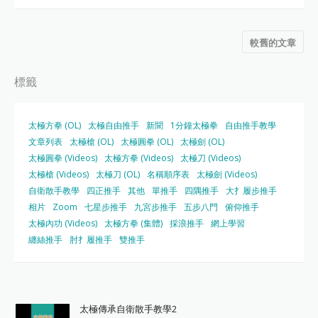
較舊的文章
標籤
太極方拳 (OL)
太極自由推手
新聞
1分鐘太極拳
自由推手教學
文章列表
太極槍 (OL)
太極圓拳 (OL)
太極劍 (OL)
太極圓拳 (Videos)
太極方拳 (Videos)
太極刀 (Videos)
太極槍 (Videos)
太極刀 (OL)
名稱順序表
太極劍 (Videos)
自衛散手教學
四正推手
其他
單推手
四隅推手
大扌履步推手
相片
Zoom
七星步推手
九宮步推手
五步八門
俯仰推手
太極內功 (Videos)
太極方拳 (集體)
採浪推手
網上學習
纏絲推手
肘扌履推手
雙推手
太極傳承自衛散手教學2