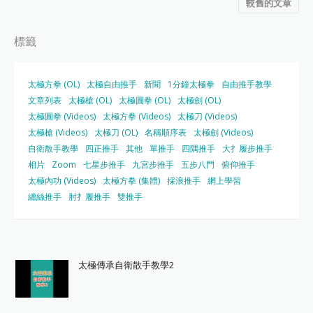
較舊的文章
標籤
太極方拳 (OL)
太極自由推手
新聞
1分鐘太極拳
自由推手教學
文章列表
太極槍 (OL)
太極圓拳 (OL)
太極劍 (OL)
太極圓拳 (Videos)
太極方拳 (Videos)
太極刀 (Videos)
太極槍 (Videos)
太極刀 (OL)
名稱順序表
太極劍 (Videos)
自衛散手教學
四正推手
其他
單推手
四隅推手
大扌履步推手
相片
Zoom
七星步推手
九宮步推手
五步八門
俯仰推手
太極內功 (Videos)
太極方拳 (集體)
採浪推手
網上學習
纏絲推手
肘扌履推手
雙推手
太極傳承自衛散手教學2