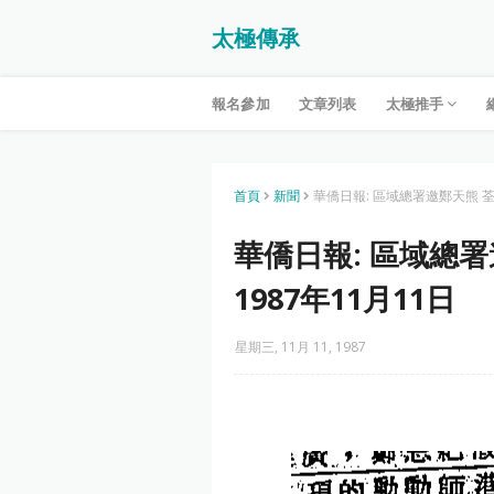
太極傳承
報名參加
文章列表
太極推手
首頁
新聞
華僑日報: 區域總署邀鄭天熊 荃
華僑日報: 區域總
1987年11月11日
星期三, 11月 11, 1987