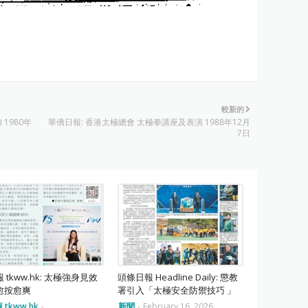
較新的
1980年
華僑日報: 香港太極總會 太極拳講座及表演 1988年12月
7日
 tkww.hk: 太極強身見效
頭條日報 Headline Daily: 懲教
愈按愈爽
署引入「太極安全防禦技巧 」
 tkww.hk
-
新聞
-
February 16, 2026