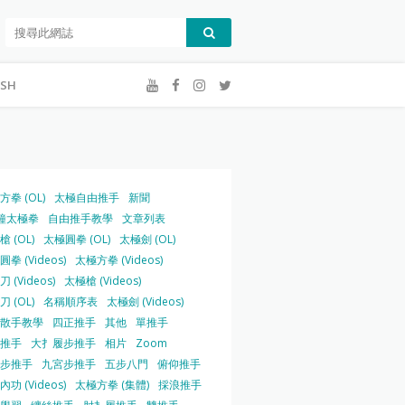
ISH
方拳 (OL)
太極自由推手
新聞
鐘太極拳
自由推手教學
文章列表
 (OL)
太極圓拳 (OL)
太極劍 (OL)
拳 (Videos)
太極方拳 (Videos)
 (Videos)
太極槍 (Videos)
 (OL)
名稱順序表
太極劍 (Videos)
散手教學
四正推手
其他
單推手
推手
大扌履步推手
相片
Zoom
步推手
九宮步推手
五步八門
俯仰推手
功 (Videos)
太極方拳 (集體)
採浪推手