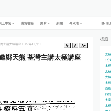
網上學習
購買書籍
影片
新聞
傳承者
ENGL
標籤
灣主講太極講座 1987年11月11日
A-
A
A+
太極
署邀鄭天熊 荃灣主講太極講座
1分
太極槍
太極圓
太極刀
太極刀
自衛
四隅
七星
太極內