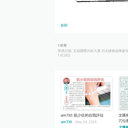
新聞
較舊
華僑日報: 五屆國際武術大賽 功夫總會組隊參加 
1月28日
am730: 肌少症的自我評估
文匯報
穴位
am730
-
May 04, 2026
文匯報