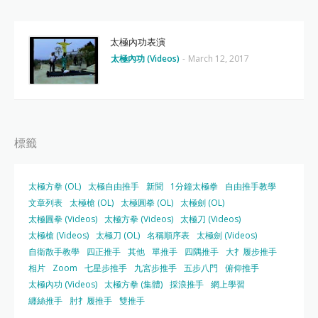
太極內功表演
太極內功 (Videos)
-
March 12, 2017
標籤
太極方拳 (OL)
太極自由推手
新聞
1分鐘太極拳
自由推手教學
文章列表
太極槍 (OL)
太極圓拳 (OL)
太極劍 (OL)
太極圓拳 (Videos)
太極方拳 (Videos)
太極刀 (Videos)
太極槍 (Videos)
太極刀 (OL)
名稱順序表
太極劍 (Videos)
自衛散手教學
四正推手
其他
單推手
四隅推手
大扌履步推手
相片
Zoom
七星步推手
九宮步推手
五步八門
俯仰推手
太極內功 (Videos)
太極方拳 (集體)
採浪推手
網上學習
纏絲推手
肘扌履推手
雙推手