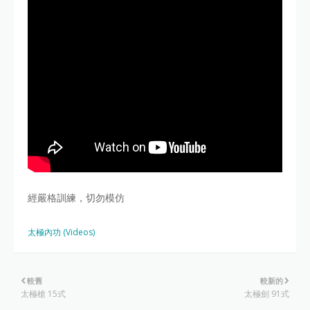
經嚴格訓練，切勿模仿
太極內功 (Videos)
較舊
較新的
太極槍 15式
太極劍 91式