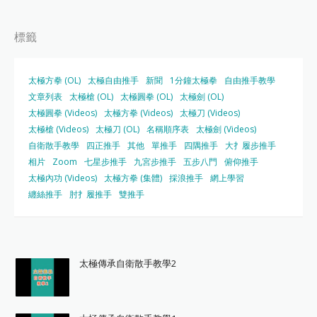
標籤
太極方拳 (OL)
太極自由推手
新聞
1分鐘太極拳
自由推手教學
文章列表
太極槍 (OL)
太極圓拳 (OL)
太極劍 (OL)
太極圓拳 (Videos)
太極方拳 (Videos)
太極刀 (Videos)
太極槍 (Videos)
太極刀 (OL)
名稱順序表
太極劍 (Videos)
自衛散手教學
四正推手
其他
單推手
四隅推手
大扌履步推手
相片
Zoom
七星步推手
九宮步推手
五步八門
俯仰推手
太極內功 (Videos)
太極方拳 (集體)
採浪推手
網上學習
纏絲推手
肘扌履推手
雙推手
太極傳承自衛散手教學2