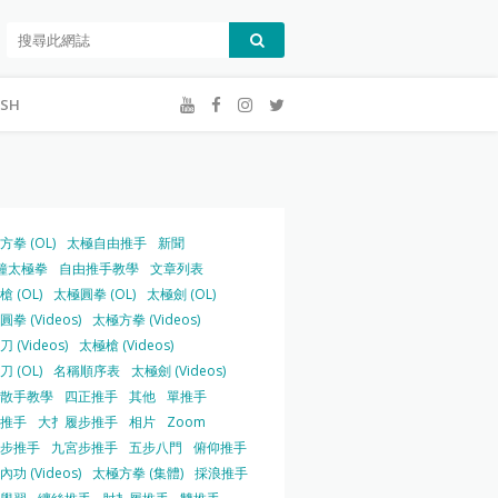
ISH
方拳 (OL)
太極自由推手
新聞
鐘太極拳
自由推手教學
文章列表
 (OL)
太極圓拳 (OL)
太極劍 (OL)
拳 (Videos)
太極方拳 (Videos)
 (Videos)
太極槍 (Videos)
 (OL)
名稱順序表
太極劍 (Videos)
散手教學
四正推手
其他
單推手
推手
大扌履步推手
相片
Zoom
步推手
九宮步推手
五步八門
俯仰推手
功 (Videos)
太極方拳 (集體)
採浪推手