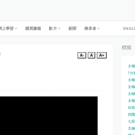
網上學習
購買書籍
影片
新聞
傳承者
ENGL
標籤
)
A-
A
A+
太極
1分
太極槍
太極圓
太極刀
太極刀
自衛
四隅
七星
太極內