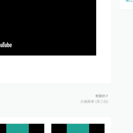
網上
較新的
太極圓拳 (第三段)