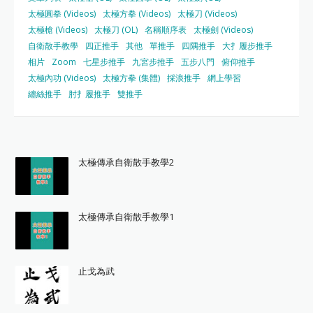
太極圓拳 (Videos)
太極方拳 (Videos)
太極刀 (Videos)
太極槍 (Videos)
太極刀 (OL)
名稱順序表
太極劍 (Videos)
自衛散手教學
四正推手
其他
單推手
四隅推手
大扌履步推手
相片
Zoom
七星步推手
九宮步推手
五步八門
俯仰推手
太極內功 (Videos)
太極方拳 (集體)
採浪推手
網上學習
纏絲推手
肘扌履推手
雙推手
太極傳承自衛散手教學2
太極傳承自衛散手教學1
止戈為武