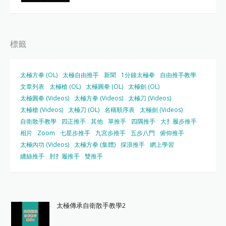
標籤
太極方拳 (OL)
太極自由推手
新聞
1分鐘太極拳
自由推手教學
文章列表
太極槍 (OL)
太極圓拳 (OL)
太極劍 (OL)
太極圓拳 (Videos)
太極方拳 (Videos)
太極刀 (Videos)
太極槍 (Videos)
太極刀 (OL)
名稱順序表
太極劍 (Videos)
自衛散手教學
四正推手
其他
單推手
四隅推手
大扌履步推手
相片
Zoom
七星步推手
九宮步推手
五步八門
俯仰推手
太極內功 (Videos)
太極方拳 (集體)
採浪推手
網上學習
纏絲推手
肘扌履推手
雙推手
太極傳承自衛散手教學2