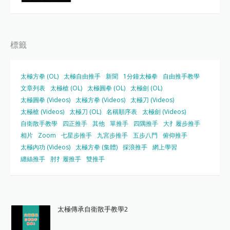
標籤
太極方拳 (OL)
太極自由推手
新聞
1分鐘太極拳
自由推手教學
文章列表
太極槍 (OL)
太極圓拳 (OL)
太極劍 (OL)
太極圓拳 (Videos)
太極方拳 (Videos)
太極刀 (Videos)
太極槍 (Videos)
太極刀 (OL)
名稱順序表
太極劍 (Videos)
自衛散手教學
四正推手
其他
單推手
四隅推手
大扌履步推手
相片
Zoom
七星步推手
九宮步推手
五步八門
俯仰推手
太極內功 (Videos)
太極方拳 (集體)
採浪推手
網上學習
纏絲推手
肘扌履推手
雙推手
太極傳承自衛散手教學2