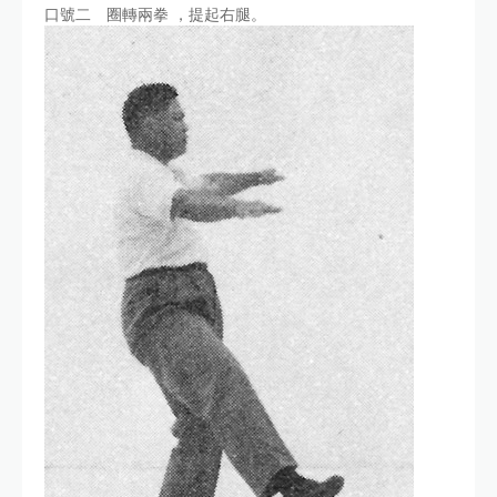
口號二 圈轉兩拳 ，提起右腿。