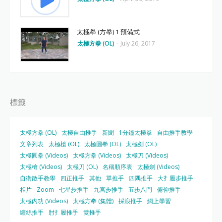
太極拳 (方拳) 1 預備式
太極方拳 (OL)
-
July 26, 2017
標籤
太極方拳 (OL)
太極自由推手
新聞
1分鐘太極拳
自由推手教學
文章列表
太極槍 (OL)
太極圓拳 (OL)
太極劍 (OL)
太極圓拳 (Videos)
太極方拳 (Videos)
太極刀 (Videos)
太極槍 (Videos)
太極刀 (OL)
名稱順序表
太極劍 (Videos)
自衛散手教學
四正推手
其他
單推手
四隅推手
大扌履步推手
相片
Zoom
七星步推手
九宮步推手
五步八門
俯仰推手
太極內功 (Videos)
太極方拳 (集體)
採浪推手
網上學習
纏絲推手
肘扌履推手
雙推手