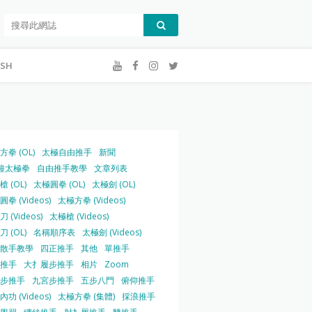
ISH
方拳 (OL)
太極自由推手
新聞
鐘太極拳
自由推手教學
文章列表
 (OL)
太極圓拳 (OL)
太極劍 (OL)
拳 (Videos)
太極方拳 (Videos)
 (Videos)
太極槍 (Videos)
 (OL)
名稱順序表
太極劍 (Videos)
散手教學
四正推手
其他
單推手
推手
大扌履步推手
相片
Zoom
步推手
九宮步推手
五步八門
俯仰推手
功 (Videos)
太極方拳 (集體)
採浪推手