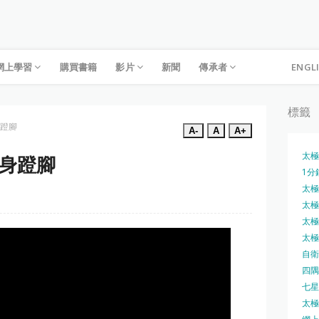
網上學習
購買書籍
影片
新聞
傳承者
ENGL
標籤
身蹬腳
A-
A
A+
太極
轉身蹬腳
1分
太極槍
太極圓
太極刀
太極刀
自衛
四隅
七星
太極內