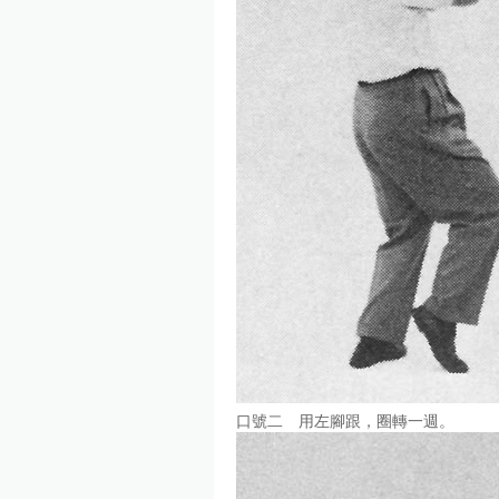
口號二 用左腳跟，圈轉一週。