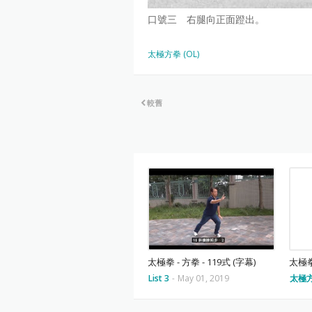
口號三 右腿向正面蹬出。
太極方拳 (OL)
較舊
太極拳 - 方拳 - 119式 (字幕)
太極拳
List 3
-
May 01, 2019
太極方