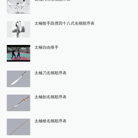
太極散手跌撲四十八式名稱順序表
太極自由推手
太極刀名稱順序表
太極劍名稱順序表
太極槍名稱順序表