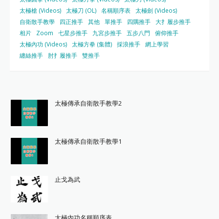
太極槍 (Videos)
太極刀 (OL)
名稱順序表
太極劍 (Videos)
自衛散手教學
四正推手
其他
單推手
四隅推手
大扌履步推手
相片
Zoom
七星步推手
九宮步推手
五步八門
俯仰推手
太極內功 (Videos)
太極方拳 (集體)
採浪推手
網上學習
纏絲推手
肘扌履推手
雙推手
太極傳承自衛散手教學2
太極傳承自衛散手教學1
止戈為武
太極內功名稱順序表