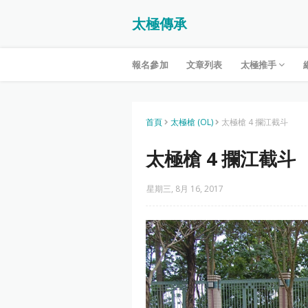
太極傳承
報名參加
文章列表
太極推手
首頁
太極槍 (OL)
太極槍 4 攔江截斗
太極槍 4 攔江截斗
星期三, 8月 16, 2017