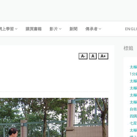
網上學習
購買書籍
影片
新聞
傳承者
ENGL
標籤
A-
A
A+
太極
1分
太極槍
太極圓
太極刀
太極刀
自衛
四隅
七星
太極內