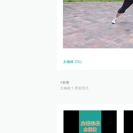
太極槍 (OL)
較舊
太極槍 5 青龍現爪