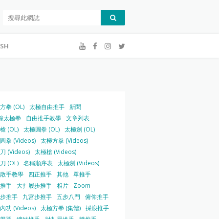
ISH
方拳 (OL)
太極自由推手
新聞
鐘太極拳
自由推手教學
文章列表
 (OL)
太極圓拳 (OL)
太極劍 (OL)
拳 (Videos)
太極方拳 (Videos)
 (Videos)
太極槍 (Videos)
 (OL)
名稱順序表
太極劍 (Videos)
散手教學
四正推手
其他
單推手
推手
大扌履步推手
相片
Zoom
步推手
九宮步推手
五步八門
俯仰推手
功 (Videos)
太極方拳 (集體)
採浪推手