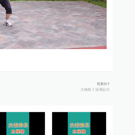
較新的
太極槍 3 波瀾起伏