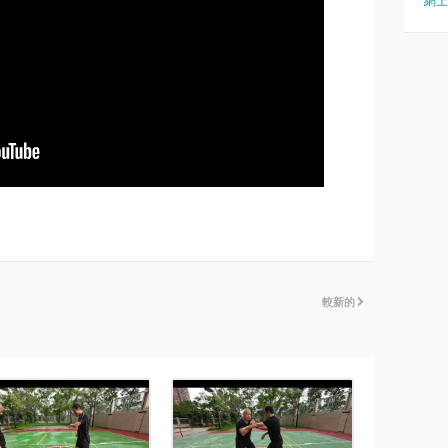
網上
較新的