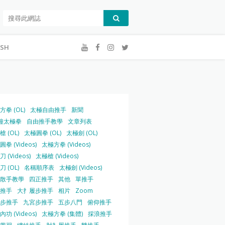
ISH
方拳 (OL)
太極自由推手
新聞
鐘太極拳
自由推手教學
文章列表
 (OL)
太極圓拳 (OL)
太極劍 (OL)
拳 (Videos)
太極方拳 (Videos)
 (Videos)
太極槍 (Videos)
 (OL)
名稱順序表
太極劍 (Videos)
散手教學
四正推手
其他
單推手
推手
大扌履步推手
相片
Zoom
步推手
九宮步推手
五步八門
俯仰推手
功 (Videos)
太極方拳 (集體)
採浪推手