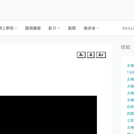
網上學習
購買書籍
影片
新聞
傳承者
ENGL
標籤
A-
A
A+
太極
1分
太極槍
太極圓
太極刀
太極刀
自衛
四隅
七星
太極內