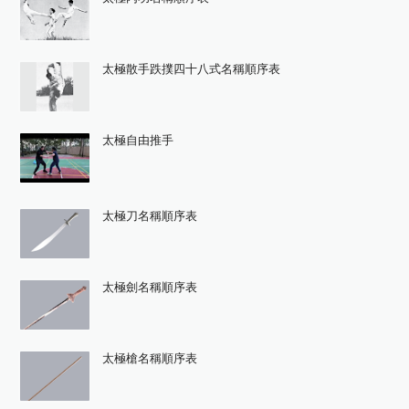
太極散手跌撲四十八式名稱順序表
太極自由推手
太極刀名稱順序表
太極劍名稱順序表
太極槍名稱順序表