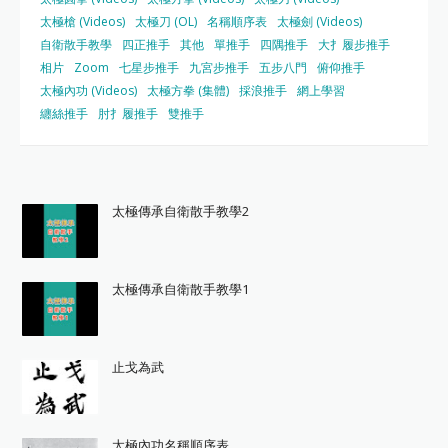
太極槍 (Videos)
太極刀 (OL)
名稱順序表
太極劍 (Videos)
自衛散手教學
四正推手
其他
單推手
四隅推手
大扌履步推手
相片
Zoom
七星步推手
九宮步推手
五步八門
俯仰推手
太極內功 (Videos)
太極方拳 (集體)
採浪推手
網上學習
纏絲推手
肘扌履推手
雙推手
太極傳承自衛散手教學2
太極傳承自衛散手教學1
止戈為武
太極內功名稱順序表