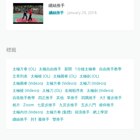
纏絲推手
纏絲推手
-
January 29, 2018
標籤
太極方拳 (OL)
太極自由推手
新聞
1分鐘太極拳
自由推手教學
文章列表
太極槍 (OL)
太極圓拳 (OL)
太極劍 (OL)
太極圓拳 (Videos)
太極方拳 (Videos)
太極刀 (Videos)
太極槍 (Videos)
太極刀 (OL)
名稱順序表
太極劍 (Videos)
自衛散手教學
四正推手
其他
單推手
四隅推手
大扌履步推手
相片
Zoom
七星步推手
九宮步推手
五步八門
俯仰推手
太極內功 (Videos)
太極方拳 (集體)
採浪推手
網上學習
纏絲推手
肘扌履推手
雙推手