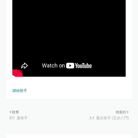
纏絲推手
較舊
較新的
肘扌履推手
大扌履步推手 (五步八門)