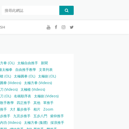
ISH
方拳 (OL)
太極自由推手
新聞
鐘太極拳
自由推手教學
文章列表
 (OL)
太極圓拳 (OL)
太極劍 (OL)
拳 (Videos)
太極方拳 (Videos)
 (Videos)
太極槍 (Videos)
 (OL)
名稱順序表
太極劍 (Videos)
散手教學
四正推手
其他
單推手
推手
大扌履步推手
相片
Zoom
步推手
九宮步推手
五步八門
俯仰推手
功 (Videos)
太極方拳 (集體)
採浪推手