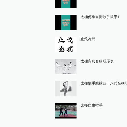
太極傳承自衛散手教學1
止戈為武
太極內功名稱順序表
太極散手跌撲四十八式名稱
太極自由推手