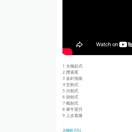
1 太極起式
2 攬雀尾
3 金針指南
4 交劍式
5 分劍式
6 掛劍式
7 截劍式
8 犀牛望月
9 上步遮膝
太極劍 (OL)