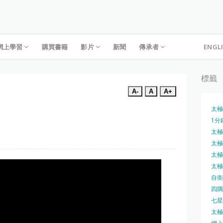
網上學習
購買書籍
影片
新聞
傳承者
ENGL
標籤
A-
A
A+
太極
1分
太極槍
太極圓
太極刀
太極刀
自衛
四隅
七星
太極內