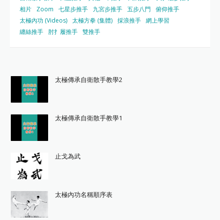
相片
Zoom
七星步推手
九宮步推手
五步八門
俯仰推手
太極內功 (Videos)
太極方拳 (集體)
採浪推手
網上學習
纏絲推手
肘扌履推手
雙推手
太極傳承自衛散手教學2
太極傳承自衛散手教學1
止戈為武
太極內功名稱順序表