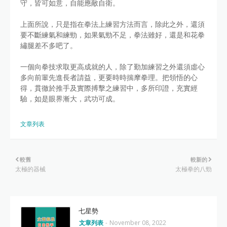
守，皆可如意，自能應敵自衛。
上面所說，只是指在拳法上練習方法而言，除此之外，還須
要不斷練氣和練勁，如果氣勁不足，拳法雖好，還是和花拳
繡腿差不多吧了。
一個向拳技求取更高成就的人，除了勤加練習之外還須虛心
多向前輩先進長者請益，更要時時揣摩拳理。把領悟的心
得，貫徹於推手及實際搏擊之練習中，多所印證，充實經
驗，如是眼界漸大，武功可成。
文章列表
較舊
較新的
太極的器械
太極拳的八勁
七星勢
文章列表
-
November 08, 2022