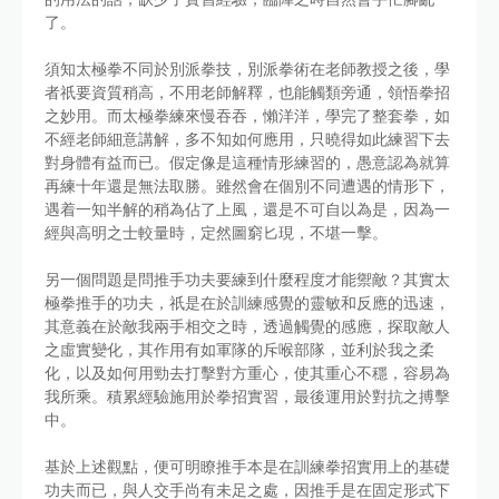
了。
須知太極拳不同於別派拳技，別派拳術在老師教授之後，學
者祇要資質稍高，不用老師解釋，也能觸類旁通，領悟拳招
之妙用。而太極拳練來慢吞吞，懶洋洋，學完了整套拳，如
不經老師細意講解，多不知如何應用，只曉得如此練習下去
對身體有益而已。假定像是這種情形練習的，愚意認為就算
再練十年還是無法取勝。雖然會在個別不同遭遇的情形下，
遇着一知半解的稍為佔了上風，還是不可自以為是，因為一
經與高明之士較量時，定然圖窮匕現，不堪一擊。
另一個問題是問推手功夫要練到什麼程度才能禦敵？其實太
極拳推手的功夫，祇是在於訓練感覺的靈敏和反應的迅速，
其意義在於敵我兩手相交之時，透過觸覺的感應，探取敵人
之虛實變化，其作用有如軍隊的斥喉部隊，並利於我之柔
化，以及如何用勁去打擊對方重心，使其重心不穩，容易為
我所乘。積累經驗施用於拳招實習，最後運用於對抗之搏擊
中。
基於上述觀點，便可明瞭推手本是在訓練拳招實用上的基礎
功夫而已，與人交手尚有未足之處，因推手是在固定形式下