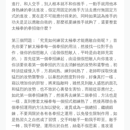
進行。和人交手，別人根本就不和你推手，一動手就用他本
身熟練的拳法進攻，假定用固定的推手方法去應付無固定方
式的進攻，實在是不可能應付得來的。同時如果認為推手的
功夫是足以應敵自衛的，那麼祇要練推手就夠了，還要整套
太極拳的拳招做什麼？
第三個問題：「究竟如何練習太極拳才能應敵自衛呢？」首
先你要了解太極拳每一個拳招的用法，然後找一位對手合
作，做你的假想敵人（這個假想敵人，平時是由老師充當
的。）首先從第一個拳招練起，由這個假想敵人向你進攻，
你須要依着第一個拳招的方法去消解他的攻勢和還擊他，初
時須從緩慢入手，方易純熟。練到純熟了，老師即採取快速
猛烈的攻勢襲擊你，以暴怒的態度對待你，好像真打一樣，
藉以增加你的胆智，將來臨敵時，雖然見到敵人盛怒的面孔
和猛烈的攻勢，也不致於心裏發生害怕，而能從容應付之。
如此第一個拳招練熟了，然後再去練第二個拳招，方法也是
一樣，直到整套太極拳每一個招式都練熟了，然後再聯合各
個拳招運用的方法加以變化，連貫成為一個總招，繼續鍛
鍊，不要局限於各有各拳招之運用，以免發生限制作用，如
是熟習久之自然成了習慣，交手時敵手一動我手即至。敵手
一轉，我手即變。運用出於自然，絲毫不假思索，進攻退