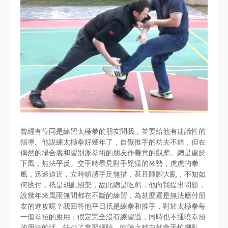
曾經有位同是練習太極拳的朋友問我，並要給他有建議性的
指導。他說練太極拳好幾年了，自覺推手的功夫不錯，但在
偶然的場合裏和習別派拳術的朋友作善意的觀摩。總是處於
下風，無法平反。交手時看見對手兇猛的來勢，虎虎的拳
風，迅速迫近，立時頓感手足無措，甚且陣腳大亂，不知如
何應付，祇是胡亂招架，故此總是吃虧，他向我提出問題，
說幾年來風雨無間都在不斷的練習，為甚麼還是無法應付朋
友的進攻呢？我回答他平日祇是練拳和推手，對於太極拳每
一個拳招的應用；假定完全沒有練習過，同時也不通曉拳招
的用法的話，缺少了實習經驗，臨陣之時自然會手忙腳亂