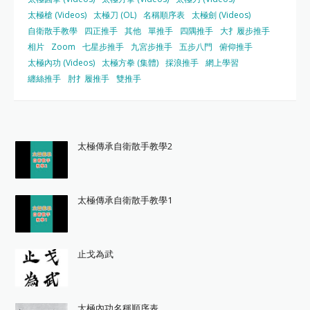
太極槍 (Videos)
太極刀 (OL)
名稱順序表
太極劍 (Videos)
自衛散手教學
四正推手
其他
單推手
四隅推手
大扌履步推手
相片
Zoom
七星步推手
九宮步推手
五步八門
俯仰推手
太極內功 (Videos)
太極方拳 (集體)
採浪推手
網上學習
纏絲推手
肘扌履推手
雙推手
太極傳承自衛散手教學2
太極傳承自衛散手教學1
止戈為武
太極內功名稱順序表