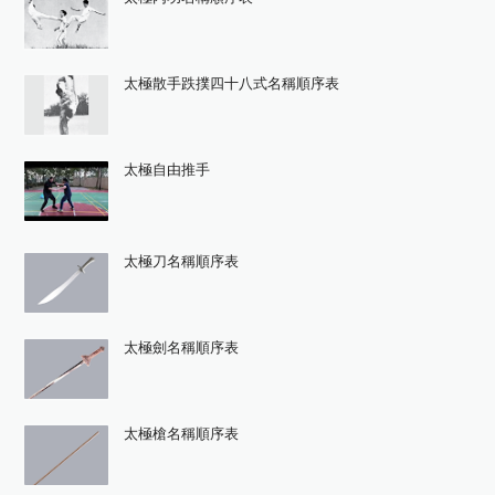
太極散手跌撲四十八式名稱順序表
太極自由推手
太極刀名稱順序表
太極劍名稱順序表
太極槍名稱順序表