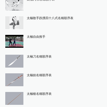
太極散手跌撲四十八式名稱順序表
太極自由推手
太極刀名稱順序表
太極劍名稱順序表
太極槍名稱順序表