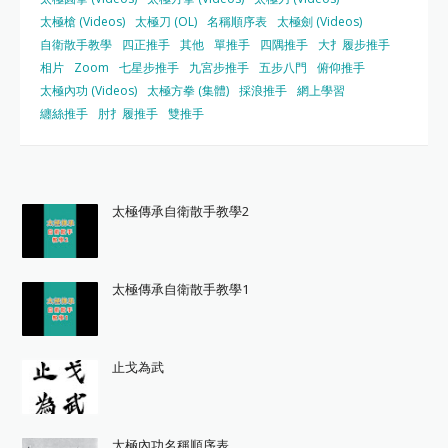
太極槍 (Videos)
太極刀 (OL)
名稱順序表
太極劍 (Videos)
自衛散手教學
四正推手
其他
單推手
四隅推手
大扌履步推手
相片
Zoom
七星步推手
九宮步推手
五步八門
俯仰推手
太極內功 (Videos)
太極方拳 (集體)
採浪推手
網上學習
纏絲推手
肘扌履推手
雙推手
太極傳承自衛散手教學2
太極傳承自衛散手教學1
止戈為武
太極內功名稱順序表