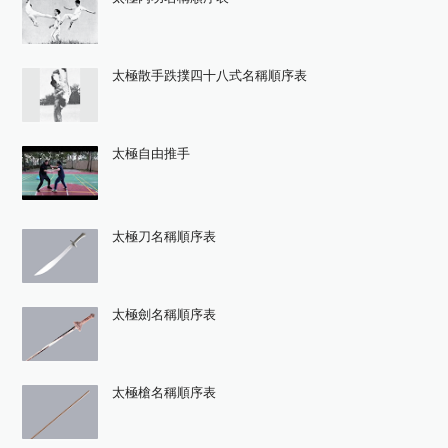
太極散手跌撲四十八式名稱順序表
太極自由推手
太極刀名稱順序表
太極劍名稱順序表
太極槍名稱順序表