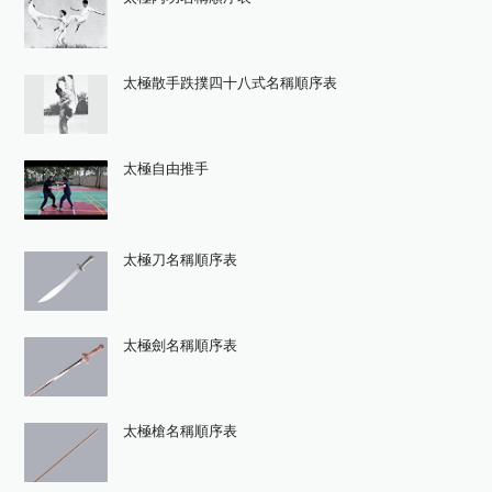
太極散手跌撲四十八式名稱順序表
太極自由推手
太極刀名稱順序表
太極劍名稱順序表
太極槍名稱順序表