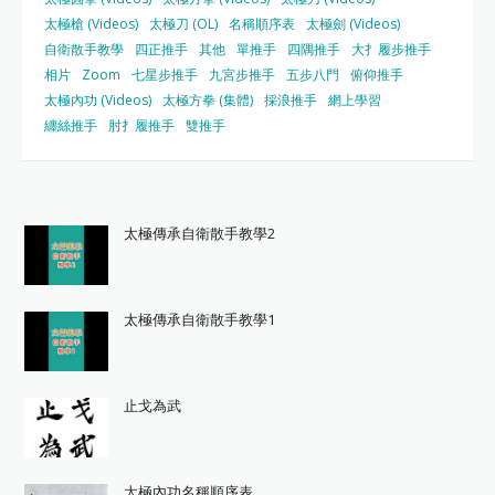
太極槍 (Videos)
太極刀 (OL)
名稱順序表
太極劍 (Videos)
自衛散手教學
四正推手
其他
單推手
四隅推手
大扌履步推手
相片
Zoom
七星步推手
九宮步推手
五步八門
俯仰推手
太極內功 (Videos)
太極方拳 (集體)
採浪推手
網上學習
纏絲推手
肘扌履推手
雙推手
太極傳承自衛散手教學2
太極傳承自衛散手教學1
止戈為武
太極內功名稱順序表