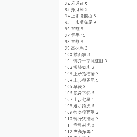
92 扇通背 6
93 撇身捶 3
94 上步搬攔捶 6
95 上步攬雀尾 9
96 單鞭 3
97 雲手 15
98 單鞭 3
99 高探馬 3
100 撲面掌 3
101 轉身十字擺蓮腿 3
102 摟膝抝步 3
103 上步指檔捶 3
104 上步攬雀尾 9
105 單鞭 3
106 低身下勢 6
107 上步七星 1
108 退步跨虎 6
109 轉身撲面掌 2
110 轉身雙擺蓮 3
111 彎弓射虎 6
112 左高探馬 1