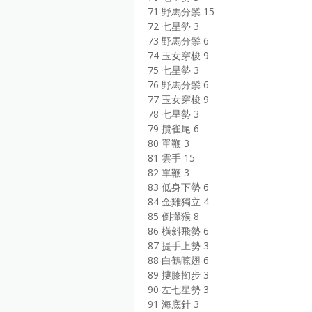
71 野馬分鬃 15
72 七星勢 3
73 野馬分鬃 6
74 玉女穿梭 9
75 七星勢 3
76 野馬分鬃 6
77 玉女穿梭 9
78 七星勢 3
79 攬雀尾 6
80 單鞭 3
81 雲手 15
82 單鞭 3
83 低身下勢 6
84 金雞獨立 4
85 倒攆猴 8
86 橫斜飛勢 6
87 提手上勢 3
88 白鶴晾翅 6
89 摟膝抝步 3
90 左七星勢 3
91 海底針 3