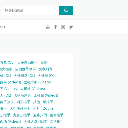
ISH
方拳 (OL)
太極自由推手
新聞
鐘太極拳
自由推手教學
文章列表
 (OL)
太極圓拳 (OL)
太極劍 (OL)
拳 (Videos)
太極方拳 (Videos)
 (Videos)
太極槍 (Videos)
 (OL)
名稱順序表
太極劍 (Videos)
散手教學
四正推手
其他
單推手
推手
大扌履步推手
相片
Zoom
步推手
九宮步推手
五步八門
俯仰推手
功 (Videos)
太極方拳 (集體)
採浪推手