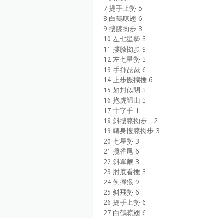
7 提手上勢 5
8 白鶴晾翅 6
9 摟膝抝步 3
10 左七星勢 3
11 摟膝抝步 9
12 左七星勢 3
13 手揮琵琶 6
14 上步搬攔捶 6
15 如封似閉 3
16 抱虎歸山 3
17 十字手 1
18 斜摟膝抝步 2
19 轉身摟膝抝步 3
20 七星勢 3
21 攬雀尾 6
22 斜單鞭 3
23 肘底看捶 3
24 倒攆猴 9
25 斜飛勢 6
26 提手上勢 6
27 白鶴晾翅 6