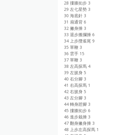
28 摟膝抝步 3
29 左七星勢 3
30 海底針 3
31 扇通背 6
32 撇身捶 3
33 退步搬攔捶 6
34 上步攬雀尾 9
35 單鞭 3
36 雲手 15
37 單鞭 3
38 左高探馬 4
39 左披身 5
40 右分腳 3
41 右高探馬 1
42 右披身 5
43 左分腳 3
44 轉身蹬腳 3
45 摟膝抝步 6
46 進步栽捶 3
47 翻身撇身捶 3
48 上步左高探馬 1