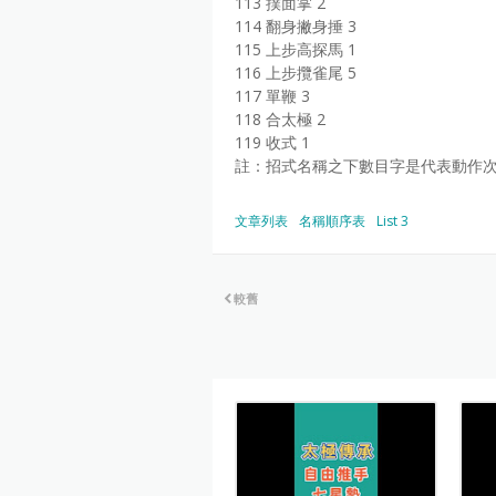
113 撲面掌 2
114 翻身撇身捶 3
115 上步高探馬 1
116 上步攬雀尾 5
117 單鞭 3
118 合太極 2
119 收式 1
註：招式名稱之下數目字是代表動作次
文章列表
名稱順序表
List 3
較舊