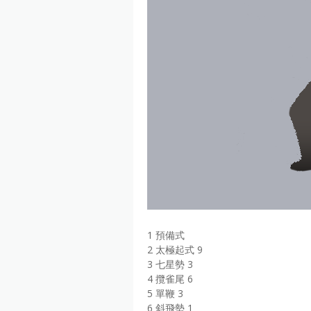
1 預備式
2 太極起式 9
3 七星勢 3
4 攬雀尾 6
5 單鞭 3
6 斜飛勢 1