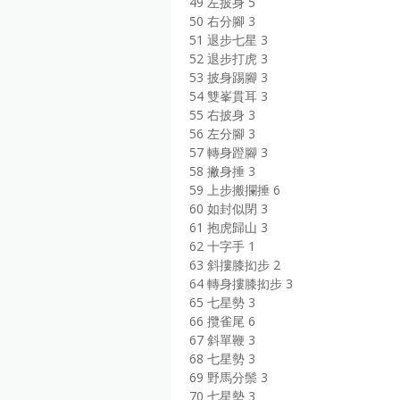
49 左披身 5
50 右分腳 3
51 退步七星 3
52 退步打虎 3
53 披身踢腳 3
54 雙峯貫耳 3
55 右披身 3
56 左分腳 3
57 轉身蹬腳 3
58 撇身捶 3
59 上步搬攔捶 6
60 如封似閉 3
61 抱虎歸山 3
62 十字手 1
63 斜摟膝抝步 2
64 轉身摟膝抝步 3
65 七星勢 3
66 攬雀尾 6
67 斜單鞭 3
68 七星勢 3
69 野馬分鬃 3
70 七星勢 3