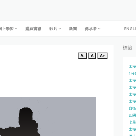
網上學習
購買書籍
影片
新聞
傳承者
ENGL
標籤
A-
A
A+
太極
1分
太極槍
太極圓
太極刀
太極刀
自衛
四隅
七星
太極內