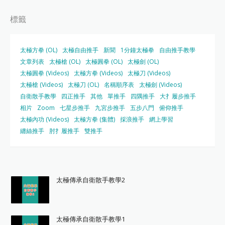
標籤
太極方拳 (OL)
太極自由推手
新聞
1分鐘太極拳
自由推手教學
文章列表
太極槍 (OL)
太極圓拳 (OL)
太極劍 (OL)
太極圓拳 (Videos)
太極方拳 (Videos)
太極刀 (Videos)
太極槍 (Videos)
太極刀 (OL)
名稱順序表
太極劍 (Videos)
自衛散手教學
四正推手
其他
單推手
四隅推手
大扌履步推手
相片
Zoom
七星步推手
九宮步推手
五步八門
俯仰推手
太極內功 (Videos)
太極方拳 (集體)
採浪推手
網上學習
纏絲推手
肘扌履推手
雙推手
太極傳承自衛散手教學2
太極傳承自衛散手教學1