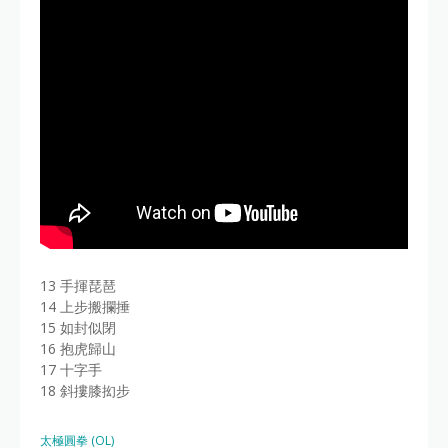
13 手揮琵琶
14 上步搬攔捶
15 如封似閉
16 抱虎歸山
17 十字手
18 斜摟膝抝步
太極圓拳 (OL)