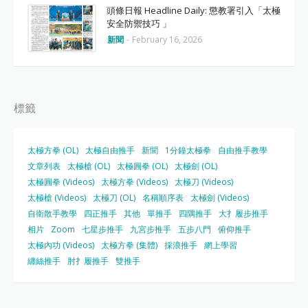
頭條日報 Headline Daily: 懲教署引入「太極
安全防禦技巧 」
新聞
-
February 16, 2026
標籤
太極方拳 (OL)
太極自由推手
新聞
1分鐘太極拳
自由推手教學
文章列表
太極槍 (OL)
太極圓拳 (OL)
太極劍 (OL)
太極圓拳 (Videos)
太極方拳 (Videos)
太極刀 (Videos)
太極槍 (Videos)
太極刀 (OL)
名稱順序表
太極劍 (Videos)
自衛散手教學
四正推手
其他
單推手
四隅推手
大扌履步推手
相片
Zoom
七星步推手
九宮步推手
五步八門
俯仰推手
太極內功 (Videos)
太極方拳 (集體)
採浪推手
網上學習
纏絲推手
肘扌履推手
雙推手