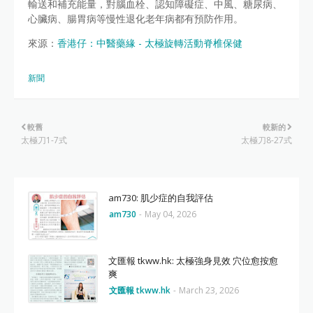
輸送和補充能量，對腦血栓、認知障礙症、中風、糖尿病、
心臟病、腸胃病等慢性退化老年病都有預防作用。
來源：
香港仔：中醫藥緣 - 太極旋轉活動脊椎保健
新聞
較舊
較新的
太極刀1-7式
太極刀8-27式
am730: 肌少症的自我評估
am730
-
May 04, 2026
文匯報 tkww.hk: 太極強身見效 穴位愈按愈
爽
文匯報 tkww.hk
-
March 23, 2026