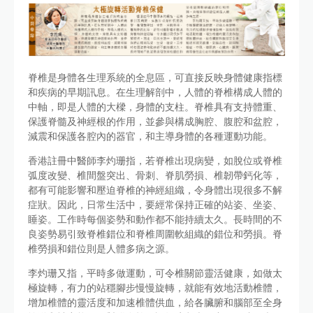
脊椎是身體各生理系統的全息區，可直接反映身體健康指標
和疾病的早期訊息。在生理解剖中，人體的脊椎構成人體的
中軸，即是人體的大樑，身體的支柱。脊椎具有支持體重、
保護脊髓及神經根的作用，並參與構成胸腔、腹腔和盆腔，
減震和保護各腔內的器官，和主導身體的各種運動功能。
香港註冊中醫師李灼珊指，若脊椎出現病變，如脫位或脊椎
弧度改變、椎間盤突出、骨刺、脊肌勞損、椎韌帶鈣化等，
都有可能影響和壓迫脊椎的神經組織，令身體出現很多不解
症狀。因此，日常生活中，要經常保持正確的站姿、坐姿、
睡姿。工作時每個姿勢和動作都不能持續太久。長時間的不
良姿勢易引致脊椎錯位和脊椎周圍軟組織的錯位和勞損。脊
椎勞損和錯位則是人體多病之源。
李灼珊又指，平時多做運動，可令椎關節靈活健康，如做太
極旋轉，有力的站穩腳步慢慢旋轉，就能有效地活動椎體，
增加椎體的靈活度和加速椎體供血，給各臟腑和腦部至全身