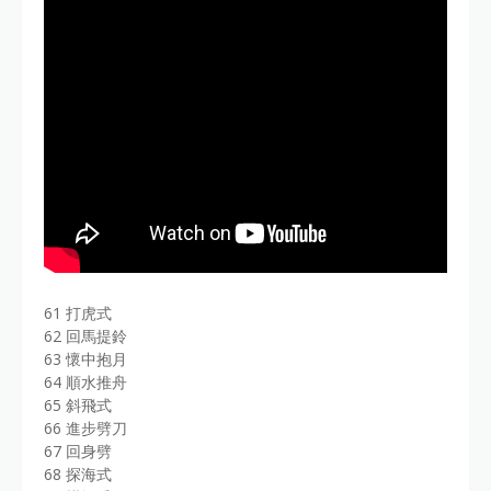
61 打虎式
62 回馬提鈴
63 懷中抱月
64 順水推舟
65 斜飛式
66 進步劈刀
67 回身劈
68 探海式