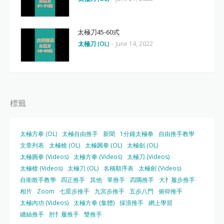
太極刀45-60式
太極刀 (OL)
-
June 14, 2022
標籤
太極方拳 (OL)
太極自由推手
新聞
1分鐘太極拳
自由推手教學
文章列表
太極槍 (OL)
太極圓拳 (OL)
太極劍 (OL)
太極圓拳 (Videos)
太極方拳 (Videos)
太極刀 (Videos)
太極槍 (Videos)
太極刀 (OL)
名稱順序表
太極劍 (Videos)
自衛散手教學
四正推手
其他
單推手
四隅推手
大扌履步推手
相片
Zoom
七星步推手
九宮步推手
五步八門
俯仰推手
太極內功 (Videos)
太極方拳 (集體)
採浪推手
網上學習
纏絲推手
肘扌履推手
雙推手