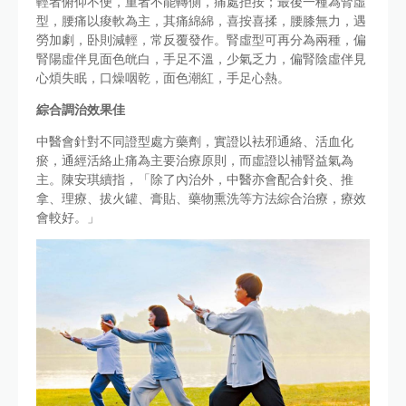
輕者俯仰不便，重者不能轉側，痛處拒按；最後一種為腎虛
型，腰痛以痠軟為主，其痛綿綿，喜按喜揉，腰膝無力，遇
勞加劇，卧則減輕，常反覆發作。腎虛型可再分為兩種，偏
腎陽虛伴見面色㿠白，手足不溫，少氣乏力，偏腎陰虛伴見
心煩失眠，口燥咽乾，面色潮紅，手足心熱。
綜合調治效果佳
中醫會針對不同證型處方藥劑，實證以袪邪通絡、活血化
瘀，通經活絡止痛為主要治療原則，而虛證以補腎益氣為
主。陳安琪續指，「除了內治外，中醫亦會配合針灸、推
拿、理療、拔火罐、膏貼、藥物熏洗等方法綜合治療，療效
會較好。」