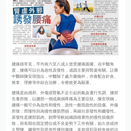
腰痛很常見，平均有六至八成人曾受腰痛困擾。在中醫角
度，腰痛可以分為急性及慢性，成因主要與腎虛有關。註冊
中醫師陳安琪指出，中醫除了處方藥物外，亦會配合針灸、
推拿、理療等作綜合治療，令療效更為顯著。
腰痛是由感邪、外傷或腎氣不足引起的氣血運行失調、腰府
失養所致，以腰部一側或兩側疼痛為主要症狀。陳安琪稱，
腰痛一般可分為急性和慢性，急性一般指急性的扭傷、外傷
所致；而慢性則為慢性腰肌勞損，再細分原發性和繼發性。
原發性是腰部肌肉、韌帶等軟組織因積累性的慢性損傷所
致，與長期在固定體位或不良姿勢下工作有關，如久坐或持
久彎腰。繼發性則是急性腰扭傷後，未有得到及時有效的治