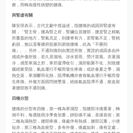
療，而轉為慢性病變的腰痛。
與腎虛有關
陳安琪表示，古代文獻中曾論述，指腰痛的成因與腎虛有
關，「腎主骨，腰為腎之府，腎臟位居腰部，腰是腎之精氣
所覆蓋的地方，腎氣充足，則腰脊有力，若腎氣不足，腎精
虧損，無以濡養腰府筋脈則易致腰痛，此為『不榮則
痛』。」另外，不通則痛則由實證所致，實證的成因多由外
感或外傷所致，若久居濕地、涉水冒雨、勞汗當風、衣著濕
冷，感受寒濕之邪，寒邪凝滯收引，濕邪黏聚不化，則致腰
腿經脈受阻，氣血運行不暢而發生疼痛；或於春夏之季，濕
熱交蒸，寒濕鬱而化熱，阻滯氣機亦會致氣血運行不暢而發
生疼痛。外傷方面因閃挫墜落，經絡氣血阻滯不通，瘀血留
著腰部致不通則痛。
四種分型
腰痛的分型有四種，第一種為寒濕型，指腰部冷痛重著，轉
側不利，每遇陰雨冷季會加重，靜卧痛不減，喜揉喜按；第
二種為濕熱型，腰部疼痛，痛處伴有熱感，腰部沉重，小便
短赤；第三種為血瘀型，多有外傷，痛處如刺，痛有定處，