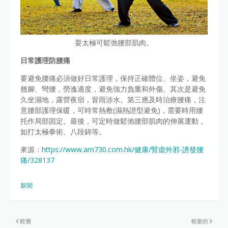
耍太極可鬆弛腰部肌肉。
日常護理防腰痛
要避免腰痛必須做好日常護理，保持正確體位、坐姿，避免
翹腳、彎腰，勞逸適度，避免強力負重和外傷。其次是避免
久坐濕地，露營夜宿，冒雨涉水。第三應及時治療腰痛，注
意腰部護理保暖，可時常熱敷(濕熱證型避免)，需要時用腰
托作局部固定。最後，可定時做鬆弛腰部肌肉的伸展運動，
如打太極拳術、八段錦等。
來源：
https://www.am730.com.hk/健康/腎虛外邪-誘發腰
痛/328137
新聞
較舊
較新的