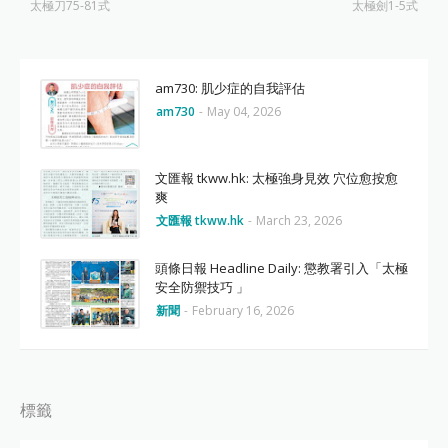
太極刀75-81式
太極劍1-5式
am730: 肌少症的自我評估
am730
-
May 04, 2026
文匯報 tkww.hk: 太極強身見效 穴位愈按愈
爽
文匯報 tkww.hk
-
March 23, 2026
頭條日報 Headline Daily: 懲教署引入「太極
安全防禦技巧 」
新聞
-
February 16, 2026
標籤