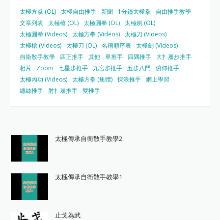
太極方拳 (OL)
太極自由推手
新聞
1分鐘太極拳
自由推手教學
文章列表
太極槍 (OL)
太極圓拳 (OL)
太極劍 (OL)
太極圓拳 (Videos)
太極方拳 (Videos)
太極刀 (Videos)
太極槍 (Videos)
太極刀 (OL)
名稱順序表
太極劍 (Videos)
自衛散手教學
四正推手
其他
單推手
四隅推手
大扌履步推手
相片
Zoom
七星步推手
九宮步推手
五步八門
俯仰推手
太極內功 (Videos)
太極方拳 (集體)
採浪推手
網上學習
纏絲推手
肘扌履推手
雙推手
太極傳承自衛散手教學2
太極傳承自衛散手教學1
止戈為武