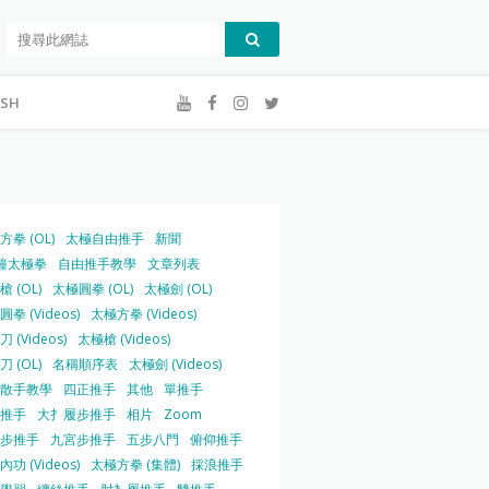
ISH
方拳 (OL)
太極自由推手
新聞
鐘太極拳
自由推手教學
文章列表
 (OL)
太極圓拳 (OL)
太極劍 (OL)
拳 (Videos)
太極方拳 (Videos)
 (Videos)
太極槍 (Videos)
 (OL)
名稱順序表
太極劍 (Videos)
散手教學
四正推手
其他
單推手
推手
大扌履步推手
相片
Zoom
步推手
九宮步推手
五步八門
俯仰推手
功 (Videos)
太極方拳 (集體)
採浪推手