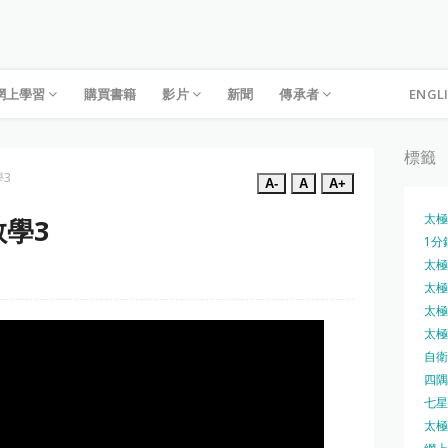
網上學習
購買書籍
影片
新聞
傳承者
ENGL
標籤
3
A-
A
A+
太極
學3
1分
太極槍
太極圓
太極刀
太極刀
自衛
四隅
七星
太極內