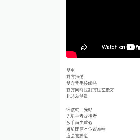
雙重
雙方預備
雙方雙手接觸時
雙方同時拉對方往左後方
此時為雙重
彼微動己先動
先離手者被後者
放手而失重心
腳離開原本位置為輸
這是被動贏