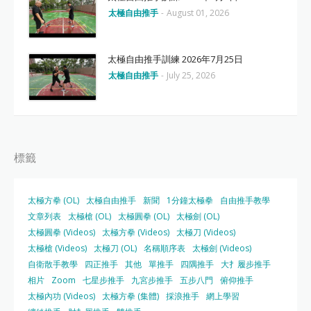
太極自由推手
-
August 01, 2026
太極自由推手訓練 2026年7月25日
太極自由推手
-
July 25, 2026
標籤
太極方拳 (OL)
太極自由推手
新聞
1分鐘太極拳
自由推手教學
文章列表
太極槍 (OL)
太極圓拳 (OL)
太極劍 (OL)
太極圓拳 (Videos)
太極方拳 (Videos)
太極刀 (Videos)
太極槍 (Videos)
太極刀 (OL)
名稱順序表
太極劍 (Videos)
自衛散手教學
四正推手
其他
單推手
四隅推手
大扌履步推手
相片
Zoom
七星步推手
九宮步推手
五步八門
俯仰推手
太極內功 (Videos)
太極方拳 (集體)
採浪推手
網上學習