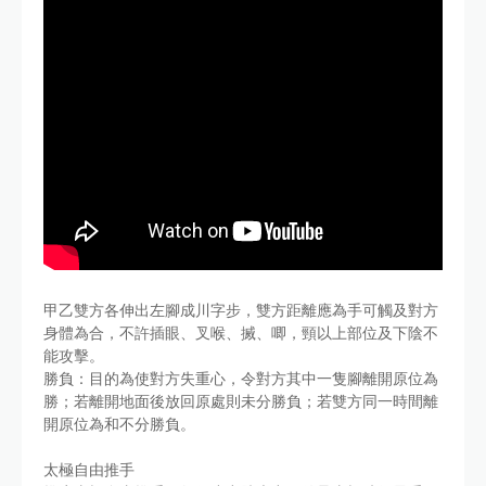
甲乙雙方各伸出左腳成川字步，雙方距離應為手可觸及對方
身體為合，不許插眼、叉喉、搣、唧，頸以上部位及下陰不
能攻擊。
勝負：目的為使對方失重心，令對方其中一隻腳離開原位為
勝；若離開地面後放回原處則未分勝負；若雙方同一時間離
開原位為和不分勝負。
太極自由推手