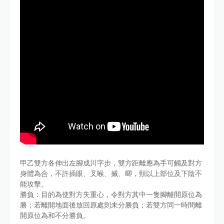
甲乙雙方各伸出左腳成川字步，雙方距離應為手可觸及對方
身體為合，不許插眼、叉喉、搣、唧，頸以上部位及下陰不
能攻擊。
勝負：目的為使對方失重心，令對方其中一隻腳離開原位為
勝；若離開地面後放回原處則未分勝負；若雙方同一時間離
開原位為和不分勝負。