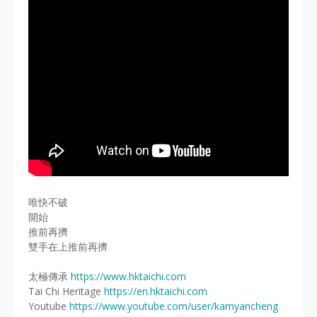
唯快不破
開始
推前再擠
雙手在上推前再擠
太極傳承
https://www.hktaichi.com
Tai Chi Heritage
https://en.hktaichi.com
Youtube
https://www.youtube.com/user/kamyancheng