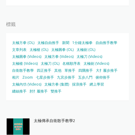
標籤
太極方拳 (OL)
太極自由推手
新聞
1分鐘太極拳
自由推手教學
文章列表
太極槍 (OL)
太極圓拳 (OL)
太極劍 (OL)
太極圓拳 (Videos)
太極方拳 (Videos)
太極刀 (Videos)
太極槍 (Videos)
太極刀 (OL)
名稱順序表
太極劍 (Videos)
自衛散手教學
四正推手
其他
單推手
四隅推手
大扌履步推手
相片
Zoom
七星步推手
九宮步推手
五步八門
俯仰推手
太極內功 (Videos)
太極方拳 (集體)
採浪推手
網上學習
纏絲推手
肘扌履推手
雙推手
太極傳承自衛散手教學2