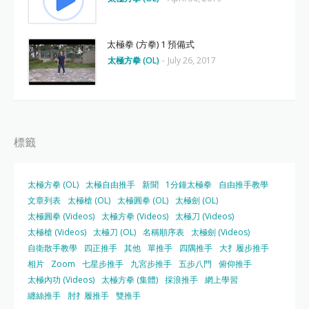
太極拳 (方拳) 1 預備式
太極方拳 (OL)
-
July 26, 2017
標籤
太極方拳 (OL)
太極自由推手
新聞
1分鐘太極拳
自由推手教學
文章列表
太極槍 (OL)
太極圓拳 (OL)
太極劍 (OL)
太極圓拳 (Videos)
太極方拳 (Videos)
太極刀 (Videos)
太極槍 (Videos)
太極刀 (OL)
名稱順序表
太極劍 (Videos)
自衛散手教學
四正推手
其他
單推手
四隅推手
大扌履步推手
相片
Zoom
七星步推手
九宮步推手
五步八門
俯仰推手
太極內功 (Videos)
太極方拳 (集體)
採浪推手
網上學習
纏絲推手
肘扌履推手
雙推手