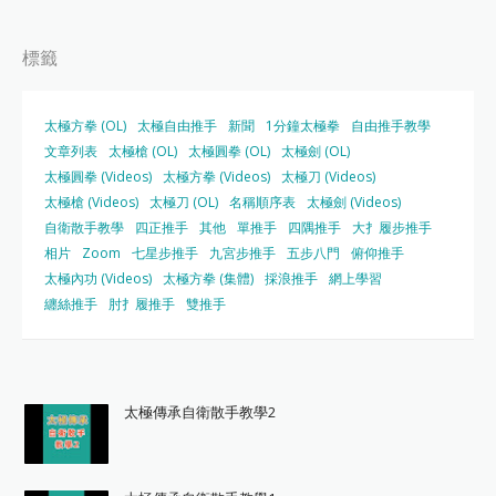
標籤
太極方拳 (OL)
太極自由推手
新聞
1分鐘太極拳
自由推手教學
文章列表
太極槍 (OL)
太極圓拳 (OL)
太極劍 (OL)
太極圓拳 (Videos)
太極方拳 (Videos)
太極刀 (Videos)
太極槍 (Videos)
太極刀 (OL)
名稱順序表
太極劍 (Videos)
自衛散手教學
四正推手
其他
單推手
四隅推手
大扌履步推手
相片
Zoom
七星步推手
九宮步推手
五步八門
俯仰推手
太極內功 (Videos)
太極方拳 (集體)
採浪推手
網上學習
纏絲推手
肘扌履推手
雙推手
太極傳承自衛散手教學2