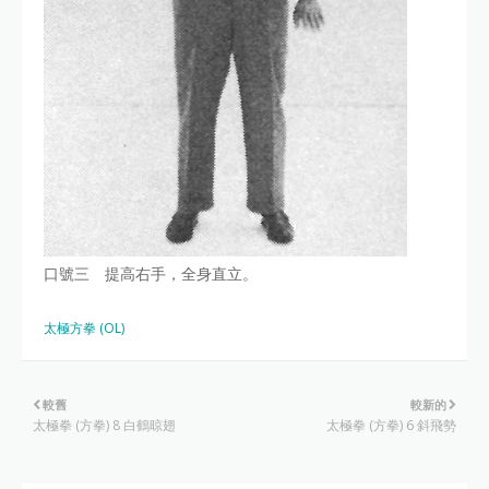
口號三 提高右手，全身直立。
太極方拳 (OL)
較舊
較新的
太極拳 (方拳) 8 白鶴晾翅
太極拳 (方拳) 6 斜飛勢