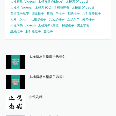
太極圓拳 (Videos)
太極方拳 (Videos)
太極刀 (Videos)
太極槍 (Videos)
太極刀 (OL)
名稱順序表
太極劍 (Videos)
自衛散手教學
四正推手
其他
單推手
四隅推手
大扌履步推手
相片
Zoom
七星步推手
九宮步推手
五步八門
俯仰推手
太極內功 (Videos)
太極方拳 (集體)
採浪推手
網上學習
纏絲推手
肘扌履推手
雙推手
太極傳承自衛散手教學2
太極傳承自衛散手教學1
止戈為武