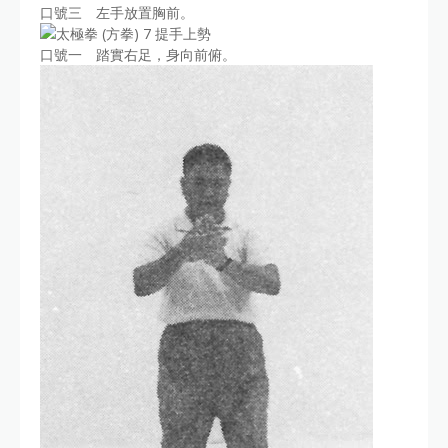
口號三 左手放置胸前。
口號一 踏實右足，身向前俯。