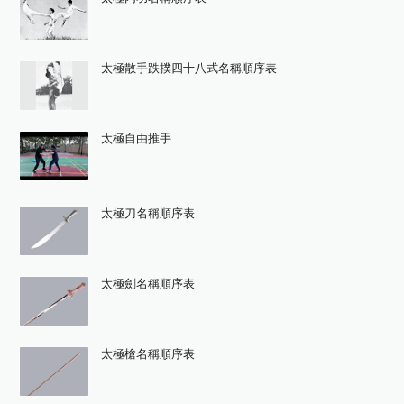
太極散手跌撲四十八式名稱順序表
太極自由推手
太極刀名稱順序表
太極劍名稱順序表
太極槍名稱順序表