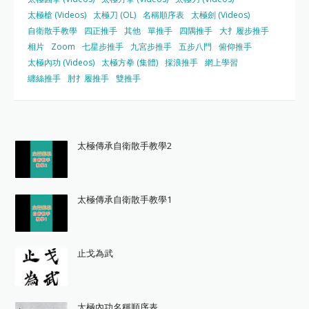
太極槍 (Videos)
太極刀 (OL)
名稱順序表
太極劍 (Videos)
自衛散手教學
四正推手
其他
單推手
四隅推手
大扌履步推手
相片
Zoom
七星步推手
九宮步推手
五步八門
俯仰推手
太極內功 (Videos)
太極方拳 (集體)
採浪推手
網上學習
纏絲推手
肘扌履推手
雙推手
太極傳承自衛散手教學2
太極傳承自衛散手教學1
止戈為武
太極內功名稱順序表