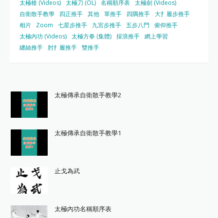
太極槍 (Videos)
太極刀 (OL)
名稱順序表
太極劍 (Videos)
自衛散手教學
四正推手
其他
單推手
四隅推手
大扌履步推手
相片
Zoom
七星步推手
九宮步推手
五步八門
俯仰推手
太極內功 (Videos)
太極方拳 (集體)
採浪推手
網上學習
纏絲推手
肘扌履推手
雙推手
太極傳承自衛散手教學2
太極傳承自衛散手教學1
止戈為武
太極內功名稱順序表