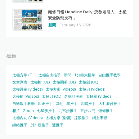
頭條日報 Headline Daily: 懲教署引入「太極
安全防禦技巧 」
新聞
-
February 16, 2026
標籤
太極方拳 (OL)
太極自由推手
新聞
1分鐘太極拳
自由推手教學
文章列表
太極槍 (OL)
太極圓拳 (OL)
太極劍 (OL)
太極圓拳 (Videos)
太極方拳 (Videos)
太極刀 (Videos)
太極槍 (Videos)
太極刀 (OL)
名稱順序表
太極劍 (Videos)
自衛散手教學
四正推手
其他
單推手
四隅推手
大扌履步推手
相片
Zoom
七星步推手
九宮步推手
五步八門
俯仰推手
太極內功 (Videos)
太極方拳 (集體)
採浪推手
網上學習
纏絲推手
肘扌履推手
雙推手