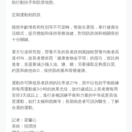
助行動扶手和防滑地墊。
定期運動助防跌
雖然年齡增長和性別等不可逆轉，惟衞生署指，奉行健康生
活模式，提升體能和保持骨骼強健，對預防跌倒和相關骨折
十分關鍵。
署方引述研究指，營養不良的長者跌倒風險較營養均衡者高
達45%，故長者應依照「健康食物金字塔」的指引，按比例
進食，並盡量減少攝入油、鹽、糖；另要攝取足夠蛋白質、
鈣質和維他命D，保持肌肉量和骨骼健康。
運動亦可降低長者跌倒的比率達21%，當中以包括平衡鍛練
和每周運動逾3小時的效果尤佳，故65歲或以上長者應每周
安排3天或以上，進行多種訓練平衡和力量的中等或更高強
度運動，如打太極和跳舞等；長期病患者可諮詢醫生，了解
合適的運動。
記者︰梁薾心
美術：招潤洪