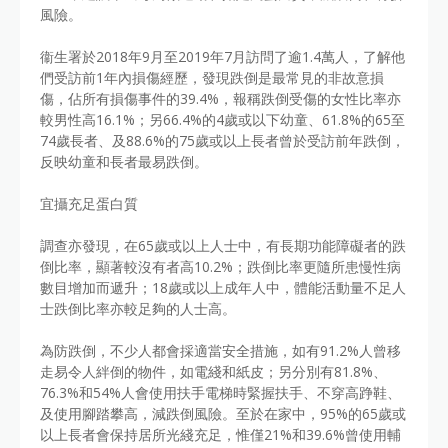
風險。
衞生署於2018年9月至2019年7月訪問了逾1.4萬人，了解他
們受訪前1年內損傷經歷，發現跌倒是最常見的非故意損
傷，佔所有損傷事件的39.4%，報稱跌倒受傷的女性比率亦
較男性高16.1%；另66.4%的4歲或以下幼童、61.8%的65至
74歲長者、及88.6%的75歲或以上長者曾於受訪前年跌倒，
反映幼童和長者最易跌倒。
宜攝充足蛋白質
調查亦發現，在65歲或以上人士中，有長期功能障礙者的跌
倒比率，顯著較沒有者高10.2%；跌倒比率更隨所患慢性病
數目增加而遞升；18歲或以上成年人中，體能活動量不足人
士跌倒比率亦較足夠的人士高。
為防跌倒，不少人都會採適當安全措施，如有91.2%人曾移
走易令人絆倒的物件，如電綫和紙皮；另分別有81.8%、
76.3%和54%人會使用扶手電梯時緊握扶手、不穿高踭鞋、
及使用腳踏攀高，減跌倒風險。至於在家中，95%的65歲或
以上長者會保持居所光綫充足，惟僅21%和39.6%曾使用輔