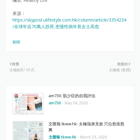
欄名: Healthy Life
來源：
https://skypost.ulifestyle.com.hk/column/article/3354234
/全球年近70萬人跌死 患慢性病年長女士高危
新聞
較舊
較新的
太極劍87-91式
太極槍 (集體)
am730: 肌少症的自我評估
am730
-
May 04, 2026
文匯報 tkww.hk: 太極強身見效 穴位愈按愈
爽
文匯報 tkww.hk
-
March 23, 2026