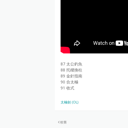
87 太公釣魚
88 托樑換柱
89 金針指南
90 合太極
91 收式
太極劍 (OL)
較舊