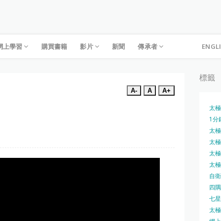
網上學習
購買書籍
影片
新聞
傳承者
ENGL
標籤
A-
A
A+
太極
1分
太極槍
太極圓
太極刀
太極刀
自衛
四隅
七星
太極內