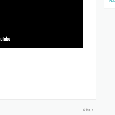
網上
較新的