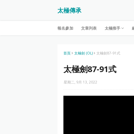
太極傳承
報名參加
文章列表
太極推手
首頁
太極劍 (OL)
太極劍87-91式
太極劍87-91式
星期二, 9月 13, 2022