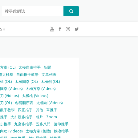
ISH
方拳 (OL)
太極自由推手
新聞
鐘太極拳
自由推手教學
文章列表
 (OL)
太極圓拳 (OL)
太極劍 (OL)
拳 (Videos)
太極方拳 (Videos)
 (Videos)
太極槍 (Videos)
 (OL)
名稱順序表
太極劍 (Videos)
散手教學
四正推手
其他
單推手
推手
大扌履步推手
相片
Zoom
步推手
九宮步推手
五步八門
俯仰推手
功 (Videos)
太極方拳 (集體)
採浪推手