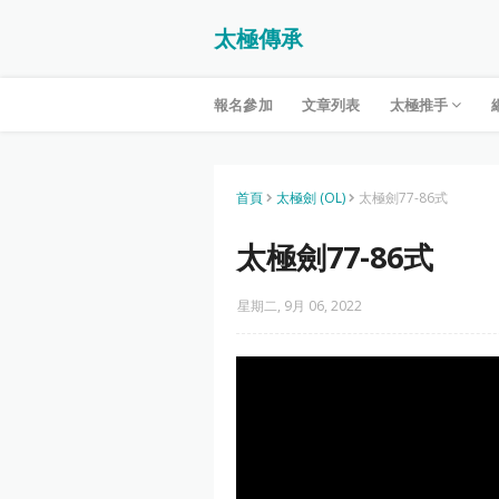
太極傳承
報名參加
文章列表
太極推手
首頁
太極劍 (OL)
太極劍77-86式
太極劍77-86式
星期二, 9月 06, 2022