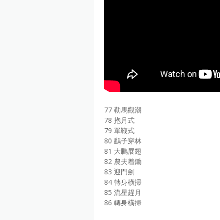
77 勒馬觀潮
78 抱月式
79 單鞭式
80 鷂子穿林
81 大鵬展翅
82 農夫着鋤
83 迎門劍
84 轉身橫掃
85 流星趕月
86 轉身橫掃