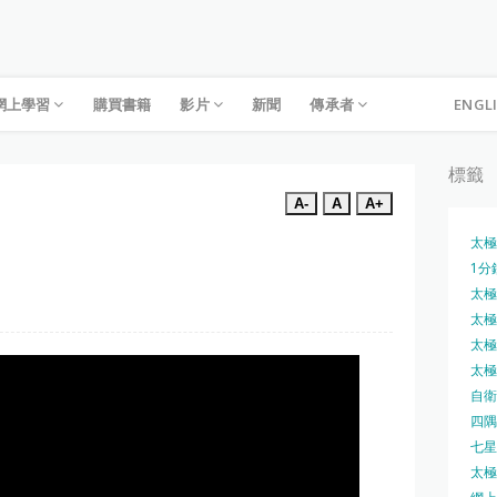
網上學習
購買書籍
影片
新聞
傳承者
ENGL
標籤
A-
A
A+
太極
1分
太極槍
太極圓
太極刀
太極刀
自衛
四隅
七星
太極內