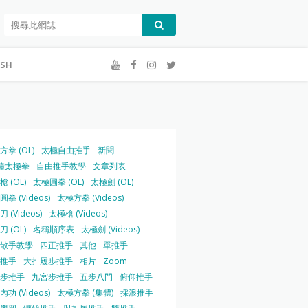
ISH
方拳 (OL)
太極自由推手
新聞
鐘太極拳
自由推手教學
文章列表
 (OL)
太極圓拳 (OL)
太極劍 (OL)
拳 (Videos)
太極方拳 (Videos)
 (Videos)
太極槍 (Videos)
 (OL)
名稱順序表
太極劍 (Videos)
散手教學
四正推手
其他
單推手
推手
大扌履步推手
相片
Zoom
步推手
九宮步推手
五步八門
俯仰推手
功 (Videos)
太極方拳 (集體)
採浪推手