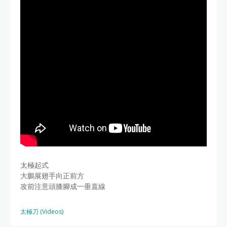
太極起式
大鵬展翅手向正前方
攻前注意頭膝腳成一垂直線
太極刀 (Videos)