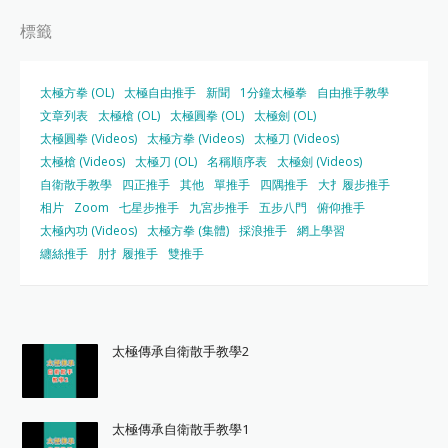
標籤
太極方拳 (OL)
太極自由推手
新聞
1分鐘太極拳
自由推手教學
文章列表
太極槍 (OL)
太極圓拳 (OL)
太極劍 (OL)
太極圓拳 (Videos)
太極方拳 (Videos)
太極刀 (Videos)
太極槍 (Videos)
太極刀 (OL)
名稱順序表
太極劍 (Videos)
自衛散手教學
四正推手
其他
單推手
四隅推手
大扌履步推手
相片
Zoom
七星步推手
九宮步推手
五步八門
俯仰推手
太極內功 (Videos)
太極方拳 (集體)
採浪推手
網上學習
纏絲推手
肘扌履推手
雙推手
太極傳承自衛散手教學2
太極傳承自衛散手教學1