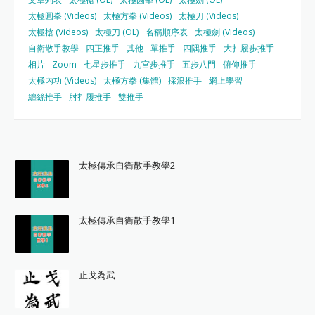
太極圓拳 (Videos)
太極方拳 (Videos)
太極刀 (Videos)
太極槍 (Videos)
太極刀 (OL)
名稱順序表
太極劍 (Videos)
自衛散手教學
四正推手
其他
單推手
四隅推手
大扌履步推手
相片
Zoom
七星步推手
九宮步推手
五步八門
俯仰推手
太極內功 (Videos)
太極方拳 (集體)
採浪推手
網上學習
纏絲推手
肘扌履推手
雙推手
太極傳承自衛散手教學2
太極傳承自衛散手教學1
止戈為武