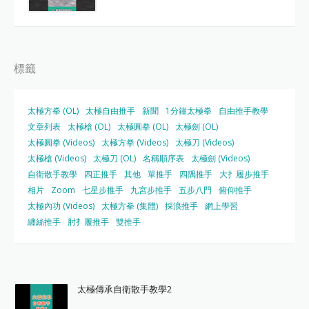
標籤
太極方拳 (OL)
太極自由推手
新聞
1分鐘太極拳
自由推手教學
文章列表
太極槍 (OL)
太極圓拳 (OL)
太極劍 (OL)
太極圓拳 (Videos)
太極方拳 (Videos)
太極刀 (Videos)
太極槍 (Videos)
太極刀 (OL)
名稱順序表
太極劍 (Videos)
自衛散手教學
四正推手
其他
單推手
四隅推手
大扌履步推手
相片
Zoom
七星步推手
九宮步推手
五步八門
俯仰推手
太極內功 (Videos)
太極方拳 (集體)
採浪推手
網上學習
纏絲推手
肘扌履推手
雙推手
太極傳承自衛散手教學2