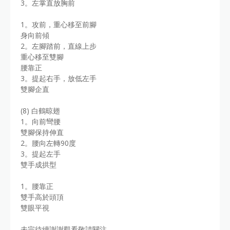
3。左掌直放胸前
1。攻前，重心移至前腳
身向前傾
2。左腳踏前，直線上步
重心移至雙腳
腰靠正
3。提起右手，放低左手
雙腳企直
(8) 白鶴晾翅
1。向前彎腰
雙腳保持伸直
2。腰向左轉90度
3。提起左手
雙手成拱型
1。腰靠正
雙手高於頭頂
雙眼平視
未完待續謝謝觀看敬請關注