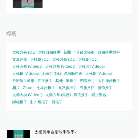
標籤
太極方拳 (OL)
太極自由推手
新聞
1分鐘太極拳
自由推手教學
文章列表
太極槍 (OL)
太極圓拳 (OL)
太極劍 (OL)
太極圓拳 (Videos)
太極方拳 (Videos)
太極刀 (Videos)
太極槍 (Videos)
太極刀 (OL)
名稱順序表
太極劍 (Videos)
自衛散手教學
四正推手
其他
單推手
四隅推手
大扌履步推手
相片
Zoom
七星步推手
九宮步推手
五步八門
俯仰推手
太極內功 (Videos)
太極方拳 (集體)
採浪推手
網上學習
纏絲推手
肘扌履推手
雙推手
太極傳承自衛散手教學2