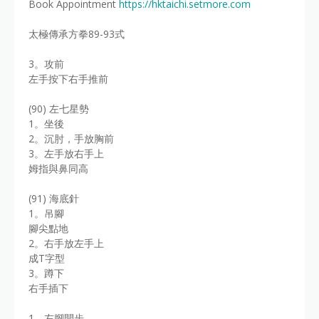
Book Appointment
https://hktaichi.setmore.com
太極傳承方拳89-93式
3。攻前
左手按下右手推前
(90) 左七星勢
1。坐後
2。沉肘，手放胸前
3。左手放右手上
姆指與鼻同高
(91) 海底針
1。吊腳
腳尖點地
2。右手放左手上
成T字型
3。蹲下
右手插下
1。左腳開步