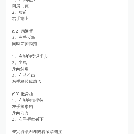
與肩同寛
2。攻前
右手劏上
(92) 扇通背
3。右手反掌
同時左腳內扣
1。右腳向後退半步
2。坐馬
身向斜角
3。左掌推出
右手移後成扇形
(93) 撇身捶
1。左腳內扣坐後
左手握拳鈎上
身向前方
2。右手握拳撇下
未完待續謝謝觀看敬請關注