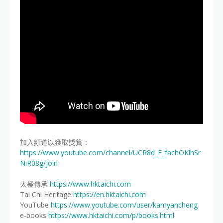
加入頻道以獲取獎賞：
https://www.youtube.com/channel/UCR8d_F_fachOKlhSr
NiR08g/join
太極傳承
https://www.hktaichi.com
Tai Chi Heritage
https://en.hktaichi.com
YouTube
https://www.youtube.com/user/kamyancheng
e-books
https://www.hktaichi.com/p/books.html