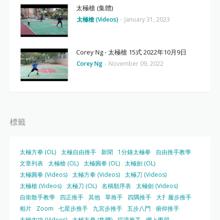
太極槍 (集體)
太極槍 (Videos)
-
January 31, 2023
Corey Ng - 太極槍 15式 2022年10月9日
Corey Ng
-
November 09, 2022
標籤
太極方拳 (OL)
太極自由推手
新聞
1分鐘太極拳
自由推手教學
文章列表
太極槍 (OL)
太極圓拳 (OL)
太極劍 (OL)
太極圓拳 (Videos)
太極方拳 (Videos)
太極刀 (Videos)
太極槍 (Videos)
太極刀 (OL)
名稱順序表
太極劍 (Videos)
自衛散手教學
四正推手
其他
單推手
四隅推手
大扌履步推手
相片
Zoom
七星步推手
九宮步推手
五步八門
俯仰推手
太極內功 (Videos)
太極方拳 (集體)
採浪推手
網上學習