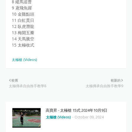
8 縱馬追曹
9 鳶飛魚躍
10 金雞點頭
11 白虹貫日
12 臥虎潛龍
13 梅開五瓣
14 天馬騰空
15 太極收式
太極槍 (Videos)
較舊
較新的
太極傳承自由推手教學8
太極傳承自由推手教學9
高寶昇 - 太極槍 15式 2024年10月9日
太極槍 (Videos)
-
October 09, 2024