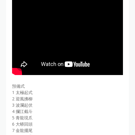
預備式
1 太極起式
2 迎風拂柳
3 波瀾起伏
4 攔江截斗
5 青龍現爪
6 大蟒回頭
7 金龍擺尾