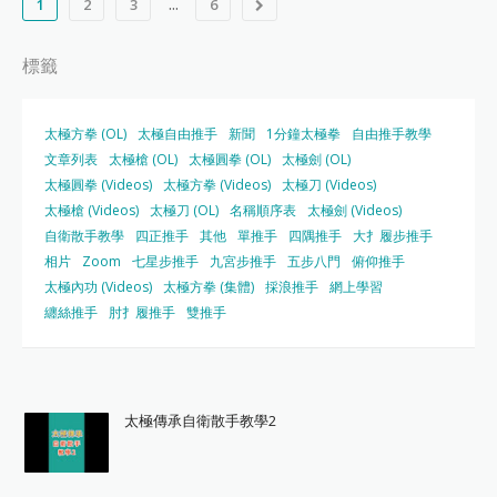
...
1
2
3
6
標籤
太極方拳 (OL)
太極自由推手
新聞
1分鐘太極拳
自由推手教學
文章列表
太極槍 (OL)
太極圓拳 (OL)
太極劍 (OL)
太極圓拳 (Videos)
太極方拳 (Videos)
太極刀 (Videos)
太極槍 (Videos)
太極刀 (OL)
名稱順序表
太極劍 (Videos)
自衛散手教學
四正推手
其他
單推手
四隅推手
大扌履步推手
相片
Zoom
七星步推手
九宮步推手
五步八門
俯仰推手
太極內功 (Videos)
太極方拳 (集體)
採浪推手
網上學習
纏絲推手
肘扌履推手
雙推手
太極傳承自衛散手教學2